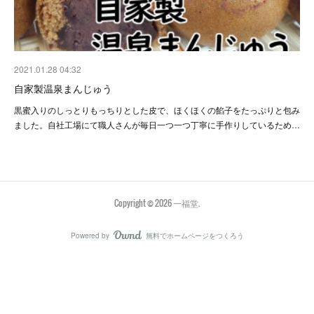
2021.01.28 04:32
自家製温泉まんじゅう
黒蜜入りのしっとりもっちりとした皮で、ほくほくの餡子をたっぷりと包み
ました。自社工場にて職人さんが毎日一つ一つ丁寧に手作りしているため…
Copyright ©
2026
一福堂
.
Powered by
無料でホームページをつくろう
AmebaOwnd
フォロー