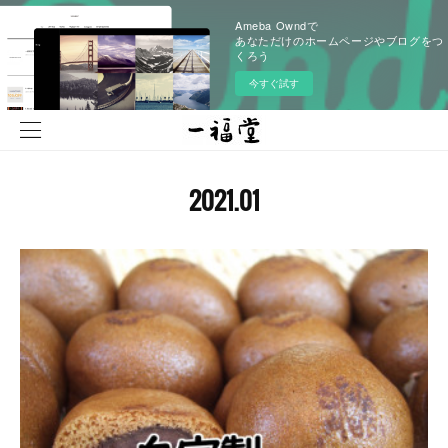
Ameba Owndで
あなただけのホームページやブログをつ
くろう
今すぐ試す
2021
.
01